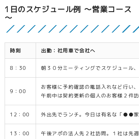
1日のスケジュール例 ～営業コース
～
時刻
出勤：社用車で会社へ
8：30
朝３０分ミーティングでスケジュール
お客様に予約確認の電話入れなど行い
9：00
午前中は契約更新の個人のお客
様
２件
12：00
外出先でランチ。今日は有名な「●●
13：00
午後アポの法人先２社訪問。１社は先