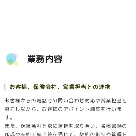
当社は取引保険会社ごとに担当を分け
保険事務に精通した人材を育成していきます。
一人一人のお客
様
をイメージしながら
業務内容
親切できめ細かな対応を行います
。
お客様、保険会社、営業担当との連携
お客
様
からの電話での問い合わせ対応や
営業担当と
協力しながら、お客様のアポイント調整を行いま
す。
また、保険会社と密に連携を取り合い、各種書類の
作成や契約手続き等を通じて、
契約の維持や管理を