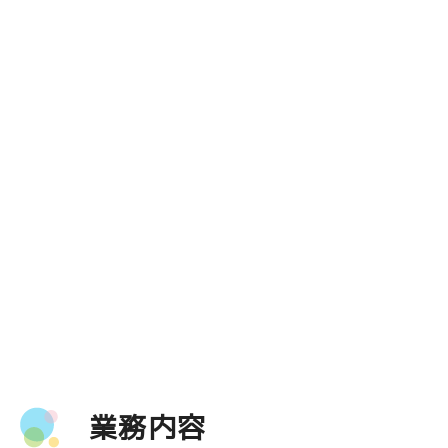
営業コース
当社の営業スタイルは保険の押し売りではなく
常にお客さまそれぞれのニーズに合った
業務内容
最適プランをコンサルティングする仕事です。