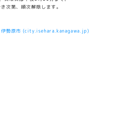
でき次第、順次解除します。
(city.isehara.kanagawa.jp)