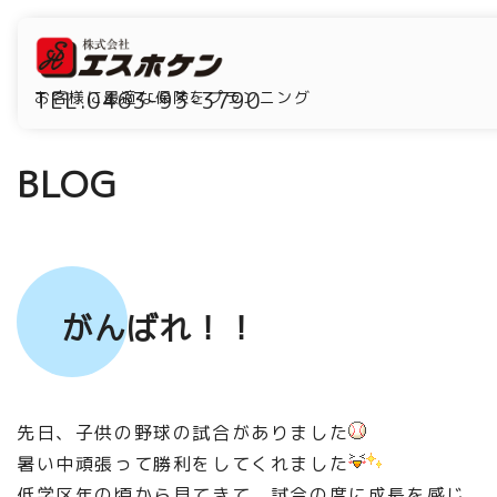
TEL.0463-93-3790
お客様に最適な保険をプランニング
BLOG
がんばれ！！
先日、子供の野球の試合がありました
暑い中頑張って勝利をしてくれました
低学区年の頃から見てきて、試合の度に成長を感じ