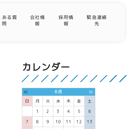
くある質
会社情
採用情
緊急連絡
問
報
報
先
カレンダー
«
»
6月
日
月
火
水
木
金
土
1
2
3
4
5
6
7
8
9
10
11
12
13